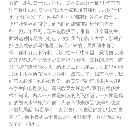
有的，那经过一段别间后，是不是还有一桶?工作中向
这个捅中du过多少水?如果一点也没有加过，那这“一桶
水”子就“蒸发”了。许多教师可能都有过这样的感慨，一
个毕业留校的同学，他当时的成绩可能比我们还差一
些，但几年不见，现在是教授了，带着十几个研究生。
面对这种情况我们会想，假如我当初留在大学，那现在
找也会成教授吗?那是形势逼出来的，周围同事都那
样，你不努人不行啊。我们在一所中学里，觉得自i大学
的知识教几个小孩子那是绰绰有余啊。这样的思想，懈
怠了我们进步的心境。结果是工作几年后，头脑里可能
只剩下现在所教课本上的那一点东西了。如若不信．我
们可以想想学过的心理学、教育学还能记起多少来?现
在学生的心理变化、新的教育发展怎样?我们有很多教
师不知道。所以一方面是知识的突飞猛进，一方面是我
们的知识水平停滞不前，离教育越来越远*怎样打破这
种尴尬局面?就是学习，充实自i，把自己的知识变成“自
来水”，而不要满足于自己那有可能变味、有可能己“蒸
发”的“一桶水”。