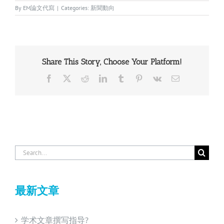
By
EM論文代寫
|
Categories:
新聞動向
Share This Story, Choose Your Platform!
Facebook
X
Reddit
LinkedIn
Tumblr
Pinterest
Vk
Email
Search
for:
最新文章
学术文章撰写指导?