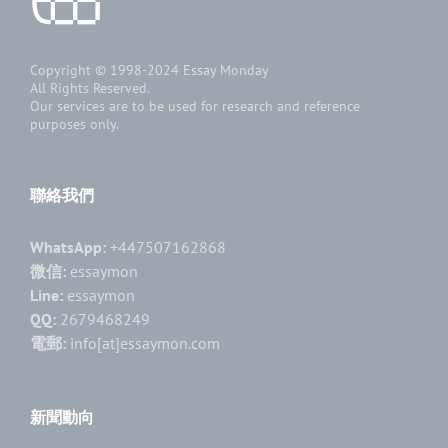
Copyright © 1998-2024
Essay Monday
All Rights Reserved.
Our services are to be used for research and reference
purposes only.
聯絡我們
WhatsApp:
+447507162868
微信:
essaymon
Line:
essaymon
QQ:
2679468249
電郵:
info[at]essaymon.com
新聞動向