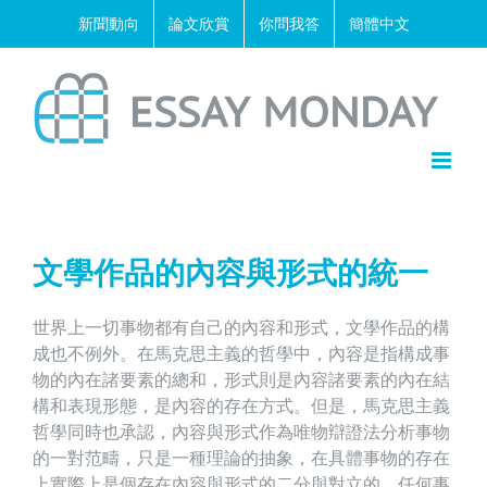
Skip
新聞動向
論文欣賞
你問我答
簡體中文
to
content
文學作品的內容與形式的統一
世界上一切事物都有自己的內容和形式，文學作品的構
成也不例外。在馬克思主義的哲學中，內容是指構成事
物的內在諸要素的總和，形式則是內容諸要素的內在結
構和表現形態，是內容的存在方式。但是，馬克思主義
哲學同時也承認，內容與形式作為唯物辯證法分析事物
的一對范疇，只是一種理論的抽象，在具體事物的存在
上實際上是個存在內容與形式的二分與對立的，任何事