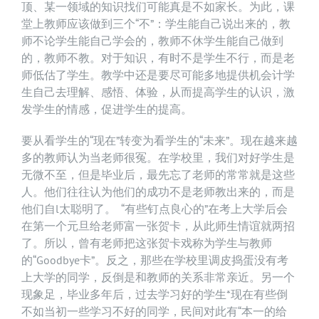
顶、某一领域的知识找们可能真是不如家长。为此，课
堂上教师应该做到三个“不”：学生能自己说出来的，教
师不论学生能自己学会的，教师不休学生能自己做到
的，教师不教。对于知识，有时不是学生不行，而是老
师低估了学生。教学中还是要尽可能多地提供机会计学
生自己去理解、感悟、体验，从而提高学生的认识，激
发学生的情感，促进学生的提高。
要从看学生的“现在”转变为看学生的“未来”。现在越来越
多的教师认为当老师很冤。在学校里，我们对好学生是
无微不至，但是毕业后，最先忘了老师的常常就是这些
人。他们往往认为他们的成功不是老师教出来的，而是
他们自l太聪明了。 “有些钉点良心的”在考上大学后会
在第一个元旦给老师富一张贺卡，从此师生情谊就两招
了。所以，曾有老师把这张贺卡戏称为学生与教师
的“Goodbye卡”。反之，那些在学校里调皮捣蛋没有考
上大学的同学，反倒是和教师的关系非常亲近。另一个
现象足，毕业多年后，过去学习好的学生*现在有些倒
不如当初一些学习不好的同学，民间对此有“本一的给