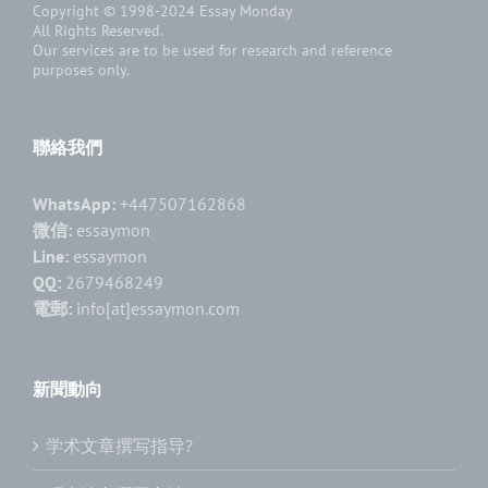
Copyright © 1998-2024
Essay Monday
All Rights Reserved.
Our services are to be used for research and reference
purposes only.
聯絡我們
WhatsApp:
+447507162868
微信:
essaymon
Line:
essaymon
QQ:
2679468249
電郵:
info[at]essaymon.com
新聞動向
学术文章撰写指导?