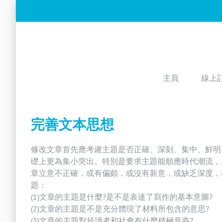
Skip
to
content
主頁
線上
完善文本思想
修改文章首先應考慮主題是否正確、深刻、集中、鮮明
礎上更為集小突出。特別是要求主題能順應時代潮流，
章立意不正確，或有偏頗，或沒有新意，或缺乏深度，
題：
(1)文章的主題是什麼?是不是表達了寫作的基本意圖?
(2)文章的主題是不是充分體現了材料所包含的意思?
(3)文章的主題對於讀者和社會有什麼積極意義?