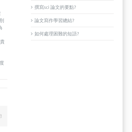
撰寫sci 論文的要點?
標
別
論文寫作學習總結?
為
如何處理困難的短語?
個貴
度
Email