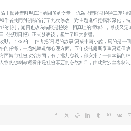
從理論上闡述實踐與真理的關係的文章，題為《實踐是檢驗真理的
作者共同對初稿進行了九次修改，對主題進行挖掘和​​深化，特
有力的批判，題目也改為瞄踐是檢驗一切真理的標準》，最後又定
10日《光明日報》正式發表後，產生了區大影響。
動。 1889年，作者把“科尼的故事”寫成中篇小說，寫的是一
午的仟悔，主題純屬道德心理方面。五年後托爾斯泰重寫這個故
方面轉向社會政治方面，有了批判怠義，卻安排了一個幸福的結
人物的悲劇命運看作是社會罪惡的必然糾果，由此對沙皇專制制
Facebook
X
Reddit
LinkedIn
Tumblr
Pinterest
Vk