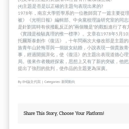
(4)主題是否是以正確的主題句表現出來的?
1978年，南京大學哲學系的一位教師寫了一篇主要
被》《光明日報》編輯部、中央黨校理論研究室的同志和
是針劉當時有侯撥亂反正的“兩個幾是”的觀點進行了
《實踐是檢驗真理的惟一標準》。文章在1978年5月
托爾斯泰創作《復活》，十年問兩次大修改部是主題的改
族青年山於悔罪與一個妓女結婚，小說表現一個貴族青
事，經過開掘湃化，使《復活》的主題出表現道德心理
局。後來作者幾經探索，思想上又有了新的突破，他把
提出了強烈的批判，使作品的主題更為深廣。
By
EM論文代寫
|
Categories:
新聞動向
Share This Story, Choose Your Platform!