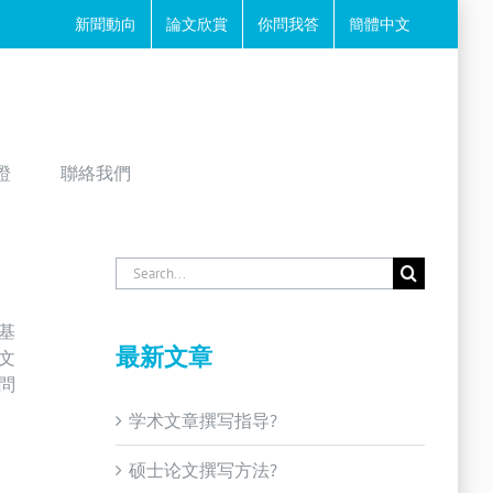
新聞動向
論文欣賞
你問我答
簡體中文
證
聯絡我們
Search
for:
基
最新文章
文
問
学术文章撰写指导?
硕士论文撰写方法?