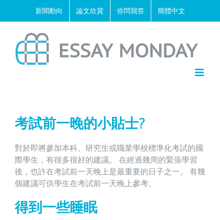
Skip
新聞動向
論文欣賞
你問我答
簡體中文
to
content
考試前一晚的小貼士?
對於即將參加本科、研究生或職業學校標準化考試的國
際學生，有很多很好的建議。 在經過幾周的緊張學習
後，也許在考試前一天晚上是最重要的日子之一。 有幾
個建議可供學生在考試前一天晚上參考。
得到一些睡眠