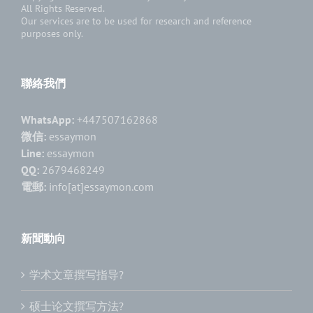
All Rights Reserved.
Our services are to be used for research and reference
purposes only.
聯絡我們
WhatsApp:
+447507162868
微信:
essaymon
Line:
essaymon
QQ:
2679468249
電郵:
info[at]essaymon.com
新聞動向
学术文章撰写指导?
硕士论文撰写方法?