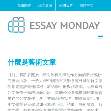
Skip
新聞動向
論文欣賞
你問我答
簡體中文
to
content
什麼是藝術文章
目前、有許多關於—般文章和文學創作方面的教材或研
究專著山版。一般大學中國語言文學系或外國語盲文學
係都要開設寫作課程，教給學生服與作常識。此外還有
公文寫作一類的編著出版，幫助公務員或機關秘書學會
規範的公文寫作。李十文學創作馬作，則是幫助“大青
年文學愛好者學習如何寫作小說、詩歌、藝術敝義、報
告文學、戲劇文學腳傘和電影電視文學腳本。總的來