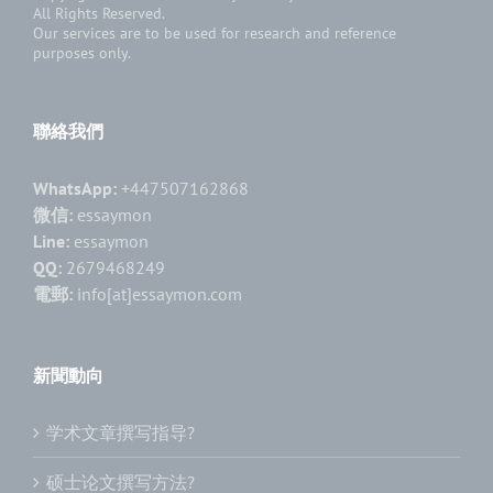
All Rights Reserved.
Our services are to be used for research and reference
purposes only.
聯絡我們
WhatsApp:
+447507162868
微信:
essaymon
Line:
essaymon
QQ:
2679468249
電郵:
info[at]essaymon.com
新聞動向
学术文章撰写指导?
硕士论文撰写方法?