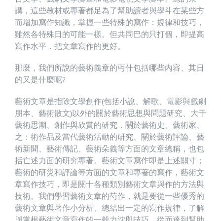
講，這些教材或專著都足為了幫助讀者與學斗在某些方
而增加寫作知識，掌握一些特殊的寫作：規律和技巧，
雖然各特殊日的可能一樣。但共同巴的只打個，即提高
寫作水平．把文章寫作的更好。
那麼，我們所說的藝術義章的丐什包括哪些內容、其日
的又是什麼呢?
藝術文章是指除文學創作(包括小說、解歌、電影與戲劇
朋本、藝術散文)以外的關於藝術思想與問題研究、大干
藝術思潮、創作與欣賞的研究．關於藝術史、藝術家、
之：術作品及當代藝術活動的研究、關於藝術評論、藝
術新聞、藝術傳記、藝術朵義等方面的文章總稱，也包
括亡述力面的研究專著。藝術文章寫作即是上述關寸；
藝術的研災和評論等方面的文章和專著的寫作，藝術文
章寫作技巧，即是關十各種類別藝術文章與作的方法與
技術。我們學習藝術文章的芍作，就是要從一些優秀的
藝術文章與著作小分析、總結出一定的寫作規律，了解
與掌根藝術文章寫作的一般力沈與技巧，從而達到幫助