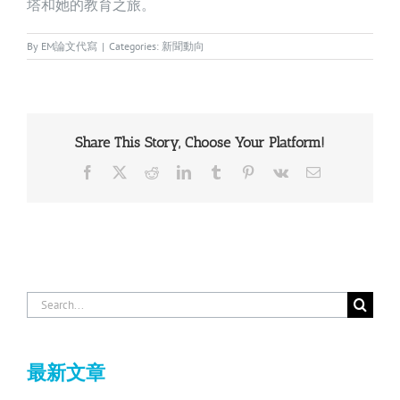
塔和她的教育之旅。
By
EM論文代寫
|
Categories:
新聞動向
Share This Story, Choose Your Platform!
Facebook
X
Reddit
LinkedIn
Tumblr
Pinterest
Vk
Email
Search
for:
最新文章