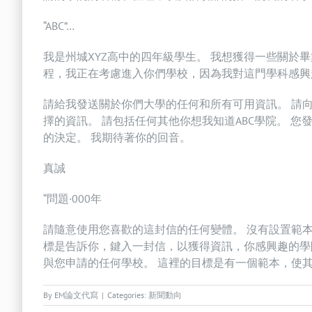
“ABC”…
我是州城XYZ高中的四年級學生。 我想獲得一些關於畢
程，我正在考慮進入你們學校，因為我對這門學科感興
請給我發送關於你們大學的任何和所有可用資訊。 請
擇的資訊。 請包括任何其他你想我知道ABC學院。 
的決定。 我期待著你的回音。
真誠
“問題·000年
請隨意使用您喜歡的這封信的任何變體。 沒有設置範
標是告訴你，鍵入一封信，以獲得資訊，你感興趣的學
與您申請的任何學校。 這裡的目標是有一個範本，使
By
EM論文代寫
|
Categories:
新聞動向