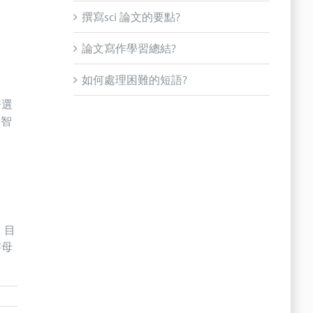
撰寫sci 論文的要點?
論文寫作學習總結?
如何處理困難的短語?
房選
明智
 目
字母