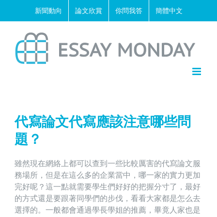
Skip
新聞動向
論文欣賞
你問我答
簡體中文
to
content
代寫論文代寫應該注意哪些問
題？
雖然現在網絡上都可以查到一些比較厲害的代寫論文服
務場所，但是在這么多的企業當中，哪一家的實力更加
完好呢？這一點就需要學生們好好的把握分寸了，最好
的方式還是要跟著同學們的步伐，看看大家都是怎么去
選擇的。一般都會通過學長學姐的推薦，畢竟人家也是