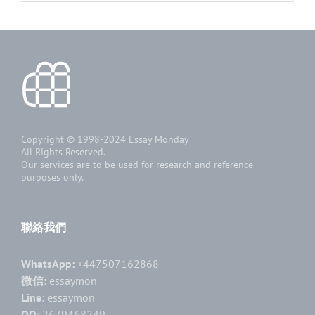
Copyright © 1998-2024
Essay Monday
All Rights Reserved.
Our services are to be used for research and reference
purposes only.
聯絡我們
WhatsApp:
+447507162868
微信:
essaymon
Line:
essaymon
QQ:
2679468249