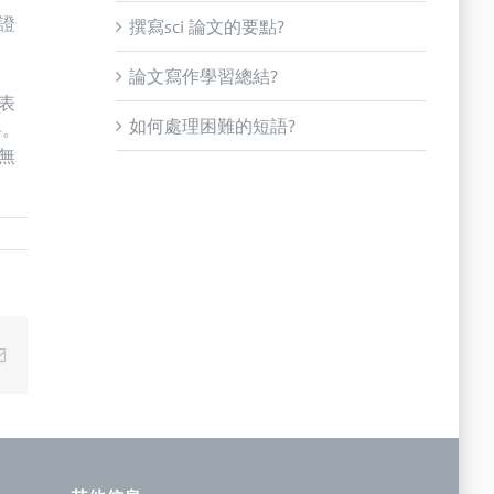
證
撰寫sci 論文的要點?
論文寫作學習總結?
表
如何處理困難的短語?
料。
無
Email