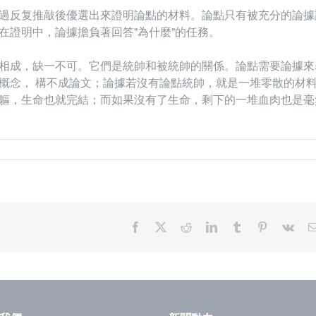
過反复推敲後優選出來證明論點的材料。論點只有被充分的論據
在證明中，論據擔負著回答”為什麼”的任務。
相成，缺一不可。它們是統帥和被統帥的關係。論點需要論據來
概念， 構不成論文；論據若沒有論點統帥，就是一堆零散的材
軀，生命也就完結；而如果沒有了生命，剩下的一堆血肉也是毫
Facebook
X
Reddit
LinkedIn
Tumblr
Pinterest
Vk