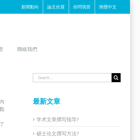
新聞動向
論文欣賞
你問我答
簡體中文
證
聯絡我們
Search
for:
最新文章
內
觀
学术文章撰写指导?
了
硕士论文撰写方法?