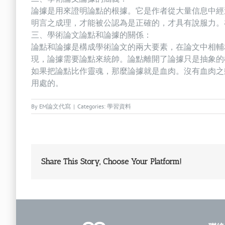
論據是用來證明論點的根據。它是作者從大量信息中經
明言之成理，才能被公認為是正確的，才具有說服力。
三、學術論文論點和論據的關係：
論點和論據是構成學術論文的兩大要素，在論文中相輔
現，論據需要論點來統帥。論點離開了論據只是抽象的
如果把論點比作靈魂，那麼論據就是血肉。沒有血肉之
用處的。
By
EM論文代寫
|
Categories:
學習資料
Share This Story, Choose Your Platform!