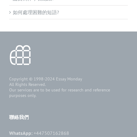
如何處理困難的短語?
Copyright © 1998-2024
Essay Monday
All Rights Reserved.
Our services are to be used for research and reference
purposes only.
聯絡我們
WhatsApp:
+447507162868