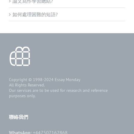
論文寫作學習總結?
如何處理困難的短語?
Copyright © 1998-2024
Essay Monday
All Rights Reserved.
Our services are to be used for research and reference
purposes only.
聯絡我們
WhatsApp:
+447507162868