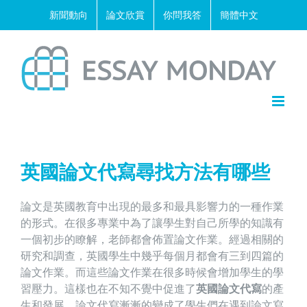
Skip
新聞動向
論文欣賞
你問我答
簡體中文
to
content
英國論文代寫尋找方法有哪些
論文是英國教育中出現的最多和最具影響力的一種作業
的形式。在很多專業中為了讓學生對自己所學的知識有
一個初步的瞭解，老師都會佈置論文作業。經過相關的
研究和調查，英國學生中幾乎每個月都會有三到四篇的
論文作業。而這些論文作業在很多時候會增加學生的學
習壓力。這樣也在不知不覺中促進了
英國論文代寫
的產
生和發展。論文代寫漸漸的變成了學生們在遇到論文寫