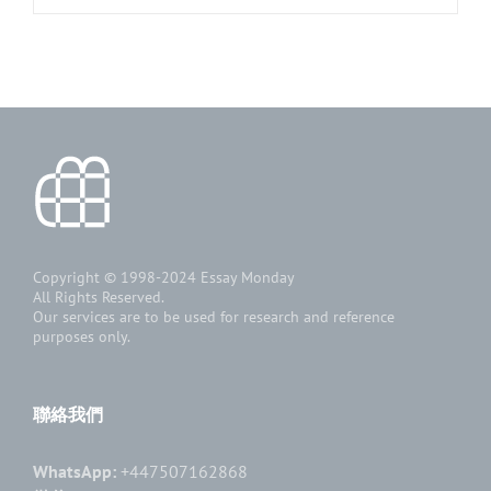
Copyright © 1998-2024
Essay Monday
All Rights Reserved.
Our services are to be used for research and reference
purposes only.
聯絡我們
WhatsApp:
+447507162868