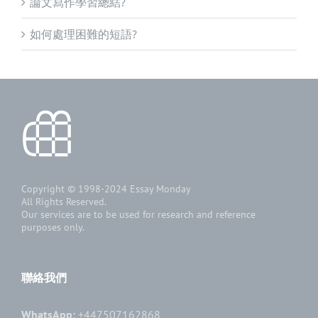
論文寫作學習總結?
如何處理困難的短語?
Copyright © 1998-2024
Essay Monday
All Rights Reserved.
Our services are to be used for research and reference
purposes only.
聯絡我們
WhatsApp:
+447507162868