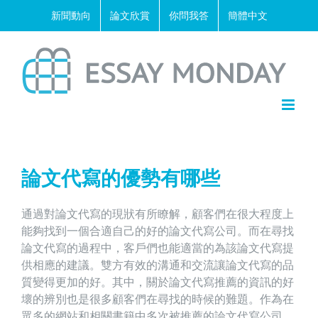
Skip
新聞動向
論文欣賞
你問我答
簡體中文
to
content
論文代寫的優勢有哪些
通過對論文代寫的現狀有所瞭解，顧客們在很大程度上
能夠找到一個合適自己的好的論文代寫公司。而在尋找
論文代寫的過程中，客戶們也能適當的為該論文代寫提
供相應的建議。雙方有效的溝通和交流讓論文代寫的品
質變得更加的好。其中，關於論文代寫推薦的資訊的好
壞的辨別也是很多顧客們在尋找的時候的難題。作為在
眾多的網站和相關書籍中多次被推薦的論文代寫公司，