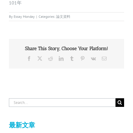
101年
By
Essay Monday
|
Categories:
論文資料
Share This Story, Choose Your Platform!
Facebook
X
Reddit
LinkedIn
Tumblr
Pinterest
Vk
Email
Search
for:
最新文章