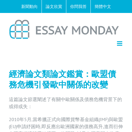
Skip
新聞動向
論文欣賞
你問我答
簡體中文
to
content
經濟論文類論文鑑賞：歐盟債
務危機引發歐中關係的改變
這篇論文節選闡述了有關中歐關係及債務危機背景下的
或得或失：
2010年5月,當希臘正式向國際貨幣基金組織(IMF)與歐盟
(EU)申請紓困時,即反應出歐洲國家的債務高升,進而衍伸