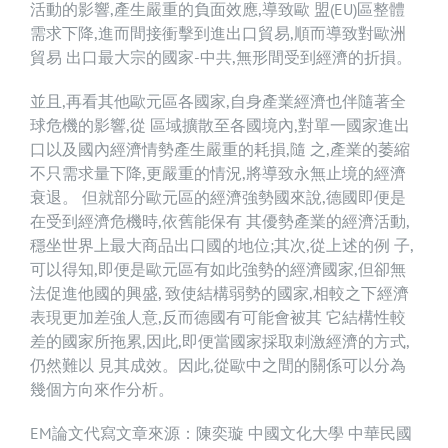
活動的影響,產生嚴重的負面效應,導致歐 盟(EU)區整體
需求下降,進而間接衝擊到進出口貿易,順而導致對歐洲
貿易 出口最大宗的國家-中共,無形間受到經濟的折損。
並且,再看其他歐元區各國家,自身產業經濟也伴隨著全
球危機的影響,從 區域擴散至各國境內,對單一國家進出
口以及國內經濟情勢產生嚴重的耗損,隨 之,產業的萎縮
不只需求量下降,更嚴重的情況,將導致永無止境的經濟
衰退。 但就部分歐元區的經濟強勢國來說,德國即便是
在受到經濟危機時,依舊能保有 其優勢產業的經濟活動,
穩坐世界上最大商品出口國的地位;其次,從上述的例 子,
可以得知,即便是歐元區有如此強勢的經濟國家,但卻無
法促進他國的興盛, 致使結構弱勢的國家,相較之下經濟
表現更加差強人意,反而德國有可能會被其 它結構性較
差的國家所拖累,因此,即便當國家採取刺激經濟的方式,
仍然難以 見其成效。因此,從歐中之間的關係可以分為
幾個方向來作分析。
EM論文代寫
文章來源：陳奕璇 中國文化大學 中華民國