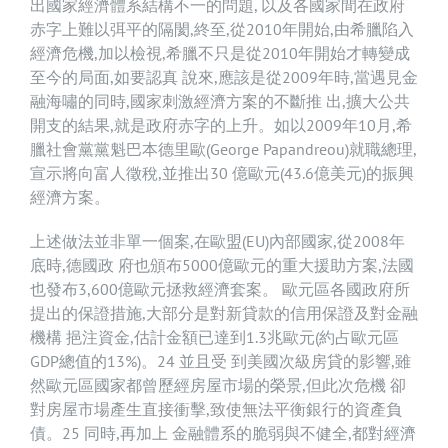
出國家經濟體系結構不一的問題, 以及各國家間在政府
赤字上難以弭平的隔閡,終至,從2010年開始,由希臘陷入
經濟危機,加以檢視,希臘不只是從2010年開始才轉變成
至今的局面,如要認真 說來,應該是從2009年時,當遇見金
融海嘯的同時,國家刺激經濟方案的不斷推 出,擴大公共
開支的結果,就是政府赤字的上升。如以2009年10月,希
臘社會黨黨魁巴本德里歐(George Papandreou)就職總理,
宣示將向富人徵稅,並推出30 億歐元(43.6億美元)的振興
經濟方案。
上述做法並非單一個案,在歐盟(EU)內部國家,從2008年
底時,德國政 府也頒布5000億歐元的重大援助方案,法國
也發布3,600億歐元拯救經濟套案。 歐元區各國政府所
提出的保證措施,大部分是對新貸款的信用保證及對金融
機構 挹注資金,估計金額已達到1.3兆歐元(約占歐元區
GDP總值的13%)。24 並且受 到美國次級房貸的影響,雖
然歐元區國家都曾歷經房屋市場的榮景,但此次危機 卻
對房屋市場產生直接衝擊,致使無法平衡銀行的資產負
債。25 同時,再加上 金融體系的脆弱與不健全,都對經濟