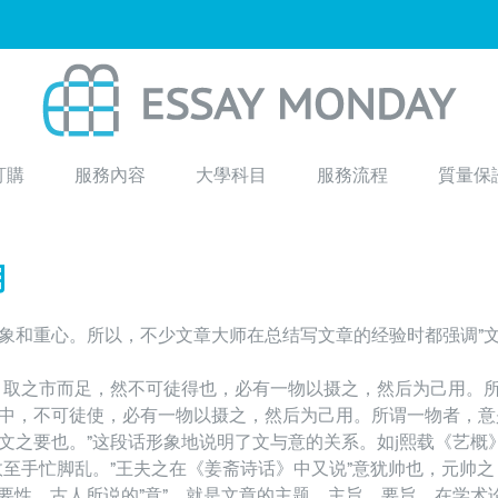
訂購
服務內容
大學科目
服務流程
質量保
用
象和重心。所以，不少文章大师在总结写文章的经验时都强调”
，取之市而足，然不可徒得也，必有一物以摄之，然后为己用。
中，不可徒使，必有一物以摄之，然后为己用。所谓一物者，意
文之要也。”这段话形象地说明了文与意的关系。如j熙载《艺概
至手忙脚乱。”王夫之在《姜斋诗话》中又说”意犹帅也，元帅之
重要性。古人所说的”意”，就是文章的主题、主旨、要旨，在学术