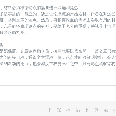
，材料必须根据论点的需要进行汰选和提炼。
多是零乱的、孤立的、缺乏理论系统的原始素材。作者在对这些
度，得到文章的论点。然后，再根据论点的需求去选取有用的材
，凡是能够表现论点的材料，要给予充分的重视，并视具体情况
只能忍痛割爱。
撐。
组织保证。文章论点确立后，接着就要谋篇布局。一篇文章只有
之间衔接自然，通篇文章浑然一体，论点才能够鲜明突出，令人
深刻新颖的论点，也会潭没在枝蔓丛生之中。只有论点驾驭结构
Facebook
X
Reddit
LinkedIn
Tumblr
Pinterest
Vk