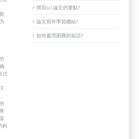
撰寫sci 論文的要點?
新
为
論文寫作學習總結?
如何處理困難的短語?
的
确
表过
下
，
的
果
某
的科