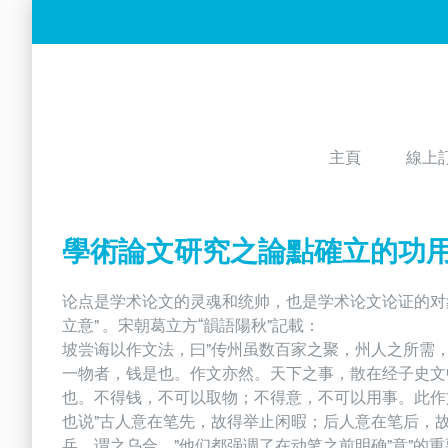
Skip
to
content
主頁
線上
學術論文研究之論點確立的功
论点是学术论文的灵魂和统帅，也是学术论文论证的对
立意” 。宋朝葛立方“韻語陽秋”記載：
坡尝诲以作文法，曰”传州虽数百家之聚，州人之所需
一物者，钱是也。作文亦然。天下之事，散在经子史文
也。不得钱，不可以取物；不得意，不可以用事。此作
也说”古人意在笔先，故得举止闲暇；后人意在笔后，故
兵，谓之乌合。”他们都强调了在动笔之前明确”意”的