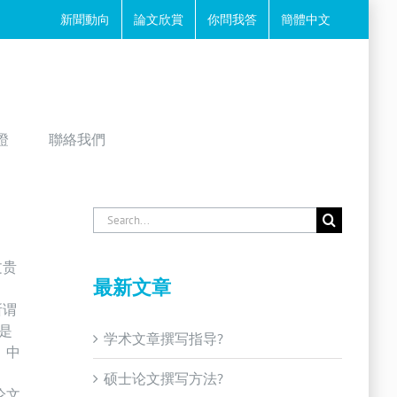
新聞動向
論文欣賞
你問我答
簡體中文
證
聯絡我們
Search
for:
文贵
最新文章
所谓
是
学术文章撰写指导?
》中
硕士论文撰写方法?
论文