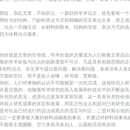
西扯，杂乱无章，不知所云。一篇好的学术论文，首先要有一个
用恰当的结构，巧妙的表达方式和精确的语言表达出来，使之成
，论点一旦确立后，从材料的取舍、结构的安排、表达方式的选
切为诠释论点服务。
的价值是文章的生命线，学术价值的含量成为人们衡量文章品位
章的学术价值与论点的创新度密不可分。凡是具有创新思维的正
，原创性论点。在文章中提出新问题，解决新问题，发表没有人发
方面的空白，而不是拾人余唾，掉书袋，烫剩饭。
杂的，人们对事物的认识不可能都是一次性完成，这就给后人留
许是完善的，但随着学术研究的深入发展和科技水平的不断提高
补充性的意见，使原论点更加丰富和完善，这一具有补充性价值
对前人研究成果的肯定和发展，而匡正性论点则是对已有研究成
是对社会已经流行的说法或观点的否定与纠正；二是对新出现的
，自己一定要掌握大量的材料或确凿的事实，并通过对材料或事实
不能靠主观臆断、空穴来风骂杀别人，以霸权话语而自诩。