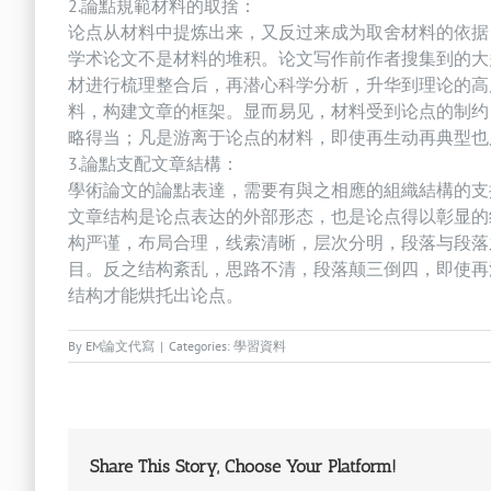
2.論點規範材料的取捨：
论点从材料中提炼出来，又反过来成为取舍材料的依据
学术论文不是材料的堆积。论文写作前作者搜集到的大
材进行梳理整合后，再潜心科学分析，升华到理论的高
料，构建文章的框架。显而易见，材料受到论点的制约
略得当；凡是游离于论点的材料，即使再生动再典型也
3.論點支配文章結構：
學術論文的論點表達，需要有與之相應的組織結構的支
文章结构是论点表达的外部形态，也是论点得以彰显的
构严谨，布局合理，线索清晰，层次分明，段落与段落
目。反之结构紊乱，思路不清，段落颠三倒四，即使再
结构才能烘托出论点。
By
EM論文代寫
|
Categories:
學習資料
Share This Story, Choose Your Platform!