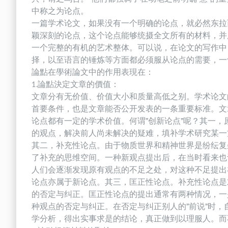
中称之为论点。
一篇学术论文，如果没有一个明确的论点，就必然东拉
颖深刻的论点，这个论点能够统摄全文所有的材料，并
一个完整的有机的艺术整体。可以说，在论文的写作中
择，以至语言的锤炼等方面都必须服从论点的需要，一
論點在學術論文中的作用表現在：
1.論點決定文章的價值：
文章分有无价值、价值大小和质量高低之别。学术论文
首要条件，也是文章能否公开发表的一条重要标准。文
论点都有一定的学术价值。何谓”创新论点”呢？其一
的观点，解决前人尚未解决的疑难，填补学术研究某一
其二，补充性论点。由于物质世界和精神世界是纷纭复
了补充的思维空间。一种新观点提出后，在当时看来也
人们会逐渐发现原有观点的不足之处，对这种不足提出
论点亦属于新论点。其三，匡正性论点。补充性论点是
的否定与纠正。匡正性论点的提出通常有两种情况，一
种观点的否定与纠正。在否定与纠正别人的”前说”时
学分析，得出实事求是的结论，真正做到以理服人。而