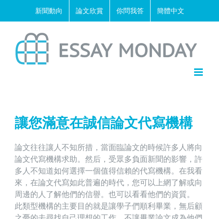
Skip
新聞動向
論文欣賞
你問我答
簡體中文
to
content
讓您滿意在誠信論文代寫機構
論文往往讓人不知所措，當面臨論文的時候許多人將向
論文代寫
機構求助。然后，受眾多負面新聞的影響，許
多人不知道如何選擇一個值得信賴的代寫機構。在我看
來，在論文代寫如此普遍的時代，您可以上網了解或向
周邊的人了解他們的信譽。也可以看看他們的資質。
此類型機構的主要目的就是讓學子們順利畢業，無后顧
之憂的去尋找自己理想的工作。不讓畢業論文成為他們