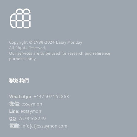
Copyright © 1998-2024
Essay Monday
All Rights Reserved.
Our services are to be used for research and reference
purposes only.
聯絡我們
WhatsApp:
+447507162868
微信:
essaymon
Line:
essaymon
QQ:
2679468249
電郵:
info[at]essaymon.com