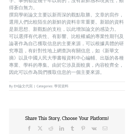
字、事例都是幾十年以前的，沒有新鮮感和現實性，顯
得蒼白無力。
撰寫學術論文主要以新而深的觀點取勝。文章的寫作，
選用人們比較陌生的新鮮的資料非常重要。新穎的資料
是新思想、新觀點的支柱，以此增加論文的感染力。
可以選擇有代表性、有影響、比較權威的專業性期刊及
論著作為自己獲取信息的主要來源，可以根據具體的研
究專題，有針對性地上網查詢有關信息，如《新華文
摘》以及中國人民大學書報資料中心編輔、出版的各種
專業、學科的專集。由於它涉及面較廣，內容較齊全，
因此可以作為我們獲取信息的一個主要來源。
By
EM論文代寫
|
Categories:
學習資料
Share This Story, Choose Your Platform!
Facebook
X
Reddit
LinkedIn
Tumblr
Pinterest
Vk
Email