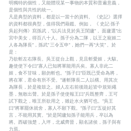
明獨特的個性，又能體現某一事物的本質和普遍意義，
是個性與共性的統一。
凡是典型的資料，都是以一當十的資料。 《史記》選擇
的資料都很典型，值得我們藉鑑。例如， 《 史記·孫子
吳起列傳》寫孫武，”以兵法見於吳王閨廬”， 面廬選”出
宮中美女，得百八十人。孫子分為二隊，以王之寵姬二
人各為隊長”，孫武” 三令五申”，她們一再”大笑” 。於
是：
乃欲斬左右隊長。吳王從台上觀，見且斬愛姬，大駭。
趣使使下令曰”寡人已知將軍能用兵矣。寡人非此二
姬，食不甘味，願勿斬也。”孫子曰”臣既已受命為將，
將在軍，君命有所不受。”遂斬隊長二人以構。用其次
為隊長，於是複鼓之。婦人左右前後跪起皆中規矩繩
墨，無敢出聲。於是孫子使使報王曰”兵既整齊，王可
試下觀之，唯王所欲用之，雖赴水火猶可也。”吳王
曰”將軍罷休就舍，寡人不願下觀。”孫子曰”五徒好其
言，不能用其實。”於是閩廬知孫子能用兵，卒以為
將。西破強楚，入坪，北威齊晉，顯名諸侯，孫子與有
力焉。