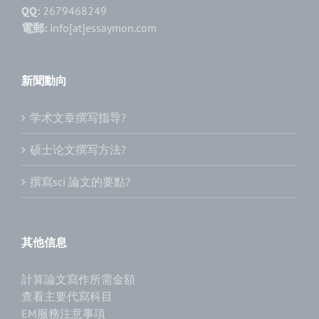
QQ:
2679468249
電郵:
info[at]essaymon.com
新聞動向
学术文章撰写指导?
硕士论文撰写方法?
撰寫sci 論文的要點?
其他信息
計算論文寫作所需金額
查看主要代寫科目
EM服務注意事項