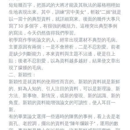
短短幾百字，把孫武的大將才能及其執法的嚴格栩栩如
生地表現出來。其中，訓練”宮中美女”，斬殺”二姬”就是
以一當十的典型資料，就詳細寫來。後面的幾件大事只
寫了30 多個字，有很強的概括力。這種突出典型事例
的寫法，今天仍然值得我們學習。
初學寫作學術論文的人，經常出現選材不典型的毛病。
主要原因有兩個：一是不會辨析，二是不忍割愛。前者
是缺少判斷能力，本來資料與主題不沾邊，硬是往上
貼；後者不忍割愛，以為資料越多越好，結果使文章出
現了朦腫的毛病。
二、新穎性：
新穎性是就資料的使用性而言的。新穎的資料就是新鮮
的、鮮為人知的、引人注目的資料，可以是新理論、新
方法、新事物、新情況，或新的發現、新的認識、新的
角度。新穎的資料能增強論文的可讀性，使人耳目一
新。
有的畢業論文選擇一些過時的陳舊的事例，看上去是老
面孔、老腔調，擺出的資料是”陳年爛穀子”，運用的數