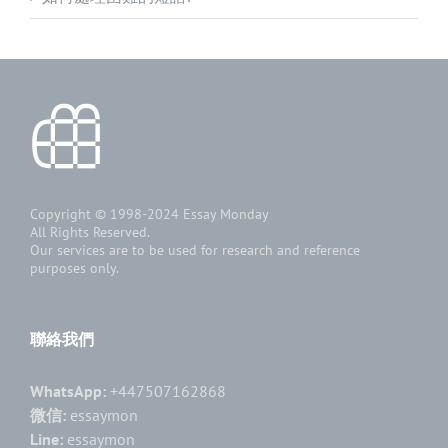
Copyright © 1998-2024
Essay Monday
All Rights Reserved.
Our services are to be used for research and reference
purposes only.
聯絡我們
WhatsApp:
+447507162868
微信:
essaymon
Line:
essaymon