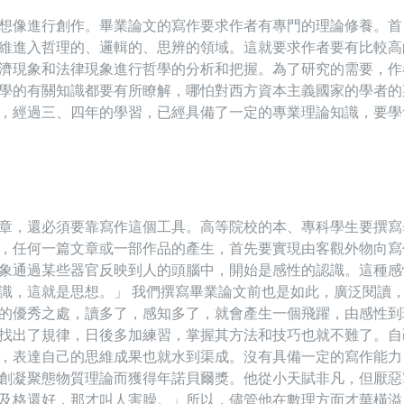
想像進行創作。畢業論文的寫作要求作者有專門的理論修養。首
維進入哲理的、邏輯的、思辨的領域。這就要求作者要有比較高
濟現象和法律現象進行哲學的分析和把握。為了研究的需要，作
學的有關知識都要有所瞭解，哪怕對西方資本主義國家的學者的
，經過三、四年的學習，已經具備了一定的專業理論知識，要學
章，還必須要靠寫作這個工具。高等院校的本、專科學生要撰寫
，任何一篇文章或一部作品的產生，首先要實現由客觀外物向寫
象通過某些器官反映到人的頭腦中，開始是感性的認識。這種感
識，這就是思想。」 我們撰寫畢業論文前也是如此，廣泛閱讀
的優秀之處，讀多了，感知多了，就會產生一個飛躍，由感性到
找出了規律，日後多加練習，掌握其方法和技巧也就不難了。自
，表達自己的思維成果也就水到渠成。沒有具備一定的寫作能力
創凝聚態物質理論而獲得年諾貝爾獎。他從小天賦非凡，但厭惡
及格還好，那才叫人害臊。」所以，儘管他在數理方面才華橫溢