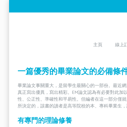
Skip
to
content
主頁
線上
一篇優秀的畢業論文的必備條
畢業論文事關重大，是留學生最關心的一部份。最近網
真正寫出優異，寫出精彩。EM論文認為有必要對此加
性、公正性、準確性和平易性。但編者在這一部分僅就
所決定的，該書的讀者是高等院校的本、專科畢業生，
有專門的理論修養