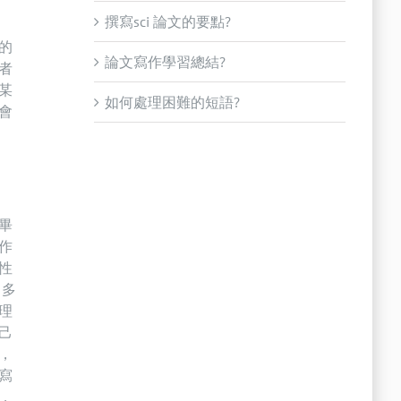
撰寫sci 論文的要點?
的
論文寫作學習總結?
者
某
如何處理困難的短語?
會
畢
作
性
，多
理
己
，
寫
，