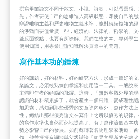
撰寫畢業論文不同于散文、小說、詩歌，可以憑靈感、
先，作者要使自己的思維進入高級狀態，即使自己的思
辯證唯物主義和歷史唯物主義水準，能對紛紜複雜的經
的涉獵面要儘量廣一些，經濟的、法律的、哲學的、文
些反面觀點，也要有所瞭解。我們在校的本、專科學生
使用知識，用專業理論知識解決實際中的問題。
寫作基本功的錘煉
好的課題，好的材料，好的研究方法，形成一篇好的文
業論文，必須較熟練的掌握和使用這一工具。一般說來
主體即作者的頭腦的飛躍。這時，「無數客觀外界的現
認識的材料積累多了，就會產生一個飛躍，變成理性認
加思索，感知到那些優秀的文章除內容外，寫作方法上
性，總結出那些優秀論文在寫作上之所以優秀的規律。
的寫作水準也自然而然地提高了。有了寫作這個基本功
勢必影響自己的發展。如前蘇聯著名物理學家朗道，首
作，他曾振振有詞地與父親辯論「如果文學考的分數比