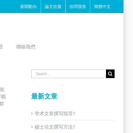
新聞動向
論文欣賞
你問我答
簡體中文
證
聯絡我們
Search
for:
能
最新文章
客觀
群
学术文章撰写指导?
硕士论文撰写方法?