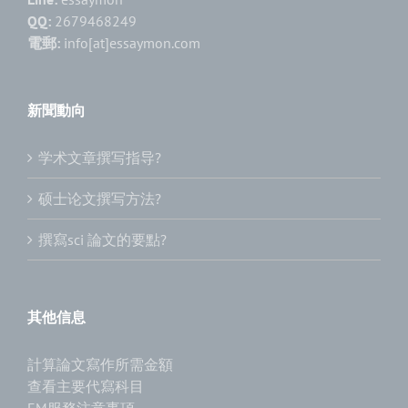
QQ:
2679468249
電郵:
info[at]essaymon.com
新聞動向
学术文章撰写指导?
硕士论文撰写方法?
撰寫sci 論文的要點?
其他信息
計算論文寫作所需金額
查看主要代寫科目
EM服務注意事項