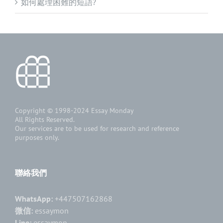
如何處理困難的短語?
Copyright © 1998-2024
Essay Monday
All Rights Reserved.
Our services are to be used for research and reference
purposes only.
聯絡我們
WhatsApp:
+447507162868
微信:
essaymon
Line:
essaymon