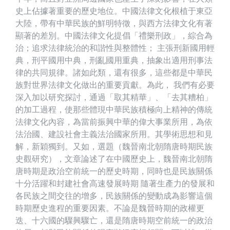
史上佔據著重要的歷史地位。中國法律文化根植于東亞
大陸，帶有中華民族的鮮明特徵，與西方法律文化有著
顯著的差別。中國法律文化提倡「禮樂刑政」，綜合為
治；追求法律統治的和諧性與整體性； 主張刑新國用輕
典，刑平國用中典，刑亂國用重典，抽象出適用刑事法
律的共同規律。諸如此類，還有很多，這些都是中華民
族對世界法律文化做出的重要貢獻。為此， 我們有必要
深入加以研究探討，通過「取其精華」、「去其糟柏」
的加工過程，使那些體現中華民族積極向上精神的傳統
法律文化內容，為當前振興中華的偉大事業所用，為依
法治國、建設社會主義法治國家所用。其學術思想和見
解，新穎獨到。又如，選題（魏晉南北朝隋唐時期民族
史觀研究），文章論述了在中國歷史上，魏晉南北朝隋
唐時期是政治空前統一的歷史時期，同時也是民族關係
十分活躍和封建社會高速發展時期 隨著生產力的發展和
各民族之間交往的增多，民族關係的變動成為影響這個
時期歷史進程的重要因素。不論是魏晉時期的政權更
迭、十六國的驟興驟亡，還是隋唐時期空前統一的政治