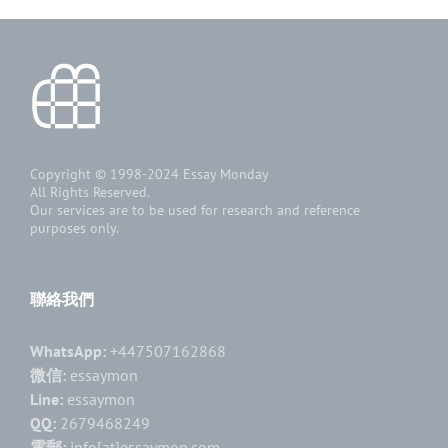
Copyright © 1998-2024
Essay Monday
All Rights Reserved.
Our services are to be used for research and reference
purposes only.
聯絡我們
WhatsApp:
+447507162868
微信:
essaymon
Line:
essaymon
QQ:
2679468249
電郵:
info[at]essaymon.com