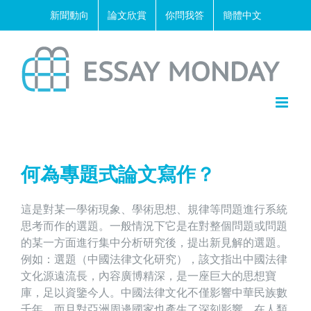
Skip
新聞動向
論文欣賞
你問我答
簡體中文
to
content
何為專題式論文寫作？
這是對某一學術現象、學術思想、規律等問題進行系統
思考而作的選題。一般情況下它是在對整個問題或問題
的某一方面進行集中分析研究後，提出新見解的選題。
例如：選題（中國法律文化研究），該文指出中國法律
文化源遠流長，內容廣博精深，是一座巨大的思想寶
庫，足以資鑒今人。中國法律文化不僅影響中華民族數
千年，而且對亞洲周邊國家也產生了深刻影響，在人類