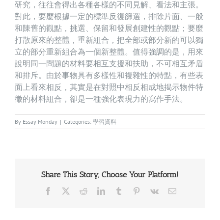
研究，往往會得出各種各樣的不同見解、看法和主張。
對此，要麼根據一定的標準反復篩選，排除片面、一般
和陳舊的觀點，挑選、保留和發展創建性的觀點；要麼
打散原來的整體，重新組合，把全部或部分新的可以獨
立的部分重新組合為一個新整體。值得強調的是，用來
說明同一問題的材料要相互支援和扶助，不可相互矛盾
和排斥。由於事物具有多樣性和複雜性的特點，有些表
面上看來相反，其實是在對照中相反相成地揭示物件特
徵的材料組合，卻是一種強化表現力的寫作手法。
By
Essay Monday
|
Categories:
學習資料
Share This Story, Choose Your Platform!
Facebook
X
Reddit
LinkedIn
Tumblr
Pinterest
Vk
Email