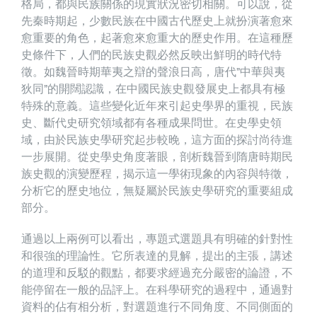
格局，都與民族關係的現實狀況密切相關。可以說，從
先秦時期起，少數民族在中國古代歷史上就扮演著愈來
愈重要的角色，起著愈來愈重大的歷史作用。在這種歷
史條件下，人們的民族史觀必然反映出鮮明的時代特
徵。如魏晉時期華夷之辯的聲浪日高，唐代”中華與夷
狄同”的開闊認識，在中國民族史觀發展史上都具有極
特殊的意義。這些變化近年來引起史學界的重視，民族
史、斷代史研究領域都有各種成果問世。在史學史領
域，由於民族史學研究起步較晚，這方面的探討尚待進
一步展開。從史學史角度著眼，剖析魏晉到隋唐時期民
族史觀的演變歷程，揭示這一學術現象的內容與特徵，
分析它的歷史地位，無疑屬於民族史學研究的重要組成
部分。
通過以上兩例可以看出，專題式選題具有明確的針對性
和很強的理論性。它所表達的見解，提出的主張，講述
的道理和反駁的觀點，都要求經過充分嚴密的論證，不
能停留在一般的品評上。在科學研究的過程中，通過對
資料的佔有相分析，對選題進行不同角度、不同側面的