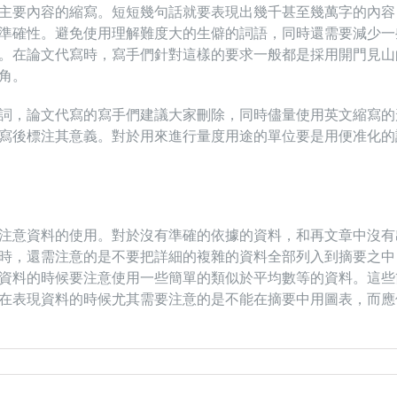
主要內容的縮寫。短短幾句話就要表現出幾千甚至幾萬字的內容
準確性。避免使用理解難度大的生僻的詞語，同時還需要減少一
。在論文代寫時，寫手們針對這樣的要求一般都是採用開門見山
角。
詞，論文代寫的寫手們建議大家刪除，同時儘量使用英文縮寫的
寫後標注其意義。對於用來進行量度用途的單位要是用便准化的
注意資料的使用。對於沒有準確的依據的資料，和再文章中沒有
時，還需注意的是不要把詳細的複雜的資料全部列入到摘要之中
資料的時候要注意使用一些簡單的類似於平均數等的資料。這些
在表現資料的時候尤其需要注意的是不能在摘要中用圖表，而應