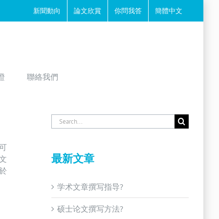
新聞動向
論文欣賞
你問我答
簡體中文
證
聯絡我們
Search
for:
可
最新文章
文
於
学术文章撰写指导?
硕士论文撰写方法?