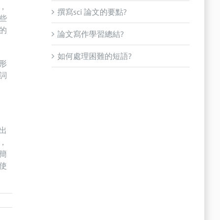
，
撰寫sci 論文的要點?
些
的
論文寫作學習總結?
如何處理困難的短語?
形
詞
出
，
簡
使