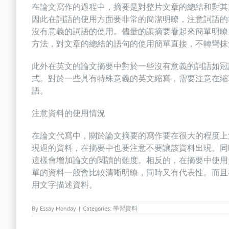
在論文寫作的過程中，摘要是對整片文章的總結和對其
因此在詞語的使用方面要非常的簡潔明瞭，注意詞語的
沒有意義的詞語的使用。儘量的讓摘要看起來簡單明瞭
方法，對文章的總結的語句的使用簡單直接，不轉彎抹
此外在英文的論文摘要中對於一些沒有意義的詞語如冠
式。對於一些具有特殊意義的英文縮寫，需要注意在縮
語。
注意資料的使用情況
在論文代寫中，關於論文摘要的寫作要在很大的程度上
現過的資料，在摘要中也要注意不要讓該資料出現。同
這樣會增加論文的閱讀的難度。相反的，在摘要中使用
單的資料一般會比較清晰明瞭，同時又有代表性。而且
用文字描述資料。
By
Essay Monday
|
Categories:
學習資料